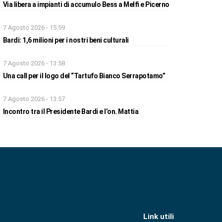
Via libera a impianti di accumulo Bess a Melfi e Picerno
7 Agosto 2026 - 15:59
Bardi: 1,6 milioni per i nostri beni culturali
7 Agosto 2026 - 13:58
Una call per il logo del “Tartufo Bianco Serrapotamo”
7 Agosto 2026 - 13:57
Incontro tra il Presidente Bardi e l’on. Mattia
Link utili