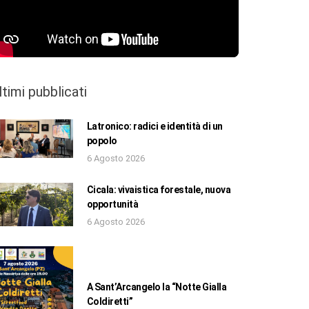
ltimi pubblicati
Latronico: radici e identità di un
popolo
6 Agosto 2026
Cicala: vivaistica forestale, nuova
opportunità
6 Agosto 2026
A Sant’Arcangelo la “Notte Gialla
Coldiretti”