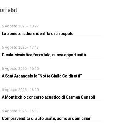
orrelati
6 Agosto 2026 - 18:27
Latronico: radici e identità di un popolo
6 Agosto 2026 - 17:43
Cicala: vivaistica forestale, nuova opportunità
6 Agosto 2026 - 16:25
A Sant’Arcangelo la “Notte Gialla Coldiretti”
6 Agosto 2026 - 16:20
A Monticchio concerto acustico di Carmen Consoli
6 Agosto 2026 - 16:11
Compravendita di auto usate, uomo ai domiciliari