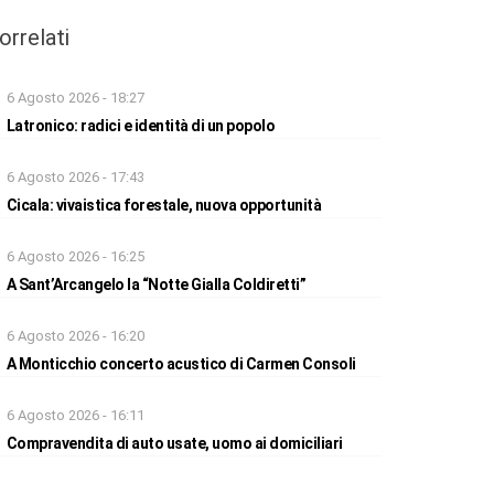
orrelati
6 Agosto 2026 - 18:27
Latronico: radici e identità di un popolo
6 Agosto 2026 - 17:43
Cicala: vivaistica forestale, nuova opportunità
6 Agosto 2026 - 16:25
A Sant’Arcangelo la “Notte Gialla Coldiretti”
6 Agosto 2026 - 16:20
A Monticchio concerto acustico di Carmen Consoli
6 Agosto 2026 - 16:11
Compravendita di auto usate, uomo ai domiciliari