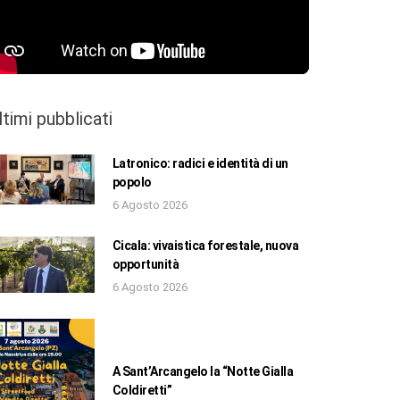
ltimi pubblicati
Latronico: radici e identità di un
popolo
6 Agosto 2026
Cicala: vivaistica forestale, nuova
opportunità
6 Agosto 2026
A Sant’Arcangelo la “Notte Gialla
Coldiretti”