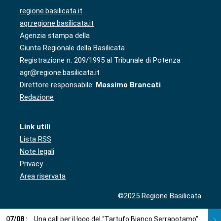
regione.basilicata.it
agr.regione.basilicata.it
Agenzia stampa della
Giunta Regionale della Basilicata
Registrazione n. 209/1995 al Tribunale di Potenza
agr@regione.basilicata.it
Direttore responsabile:
Massimo Brancati
Redazione
Link utili
Lista RSS
Note legali
Privacy
Area riservata
©2025 Regione Basilicata
07
/
08
:
Una call per il logo del “Tartufo Bianco Serrapotamo”
07