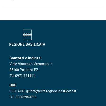
Contatti e indirizzi
Viale Vincenzo Verrastro, 4
85100 Potenza PZ
Tel 0971 661111
URP
PEC: AOO-giunta@cert.regione.basilicata.it
C.F. 80002950766