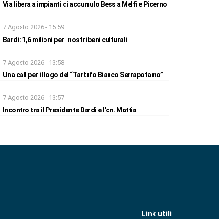
Via libera a impianti di accumulo Bess a Melfi e Picerno
7 Agosto 2026 - 15:59
Bardi: 1,6 milioni per i nostri beni culturali
7 Agosto 2026 - 13:58
Una call per il logo del “Tartufo Bianco Serrapotamo”
7 Agosto 2026 - 13:57
Incontro tra il Presidente Bardi e l’on. Mattia
Link utili