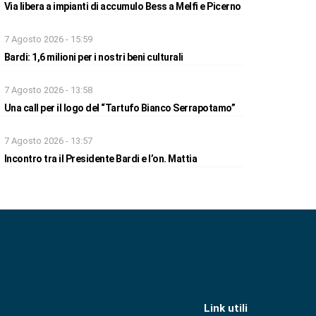
Via libera a impianti di accumulo Bess a Melfi e Picerno
7 Agosto 2026 - 15:59
Bardi: 1,6 milioni per i nostri beni culturali
7 Agosto 2026 - 13:58
Una call per il logo del “Tartufo Bianco Serrapotamo”
7 Agosto 2026 - 13:57
Incontro tra il Presidente Bardi e l’on. Mattia
Link utili