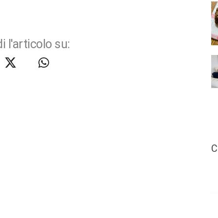
i l'articolo su:
C