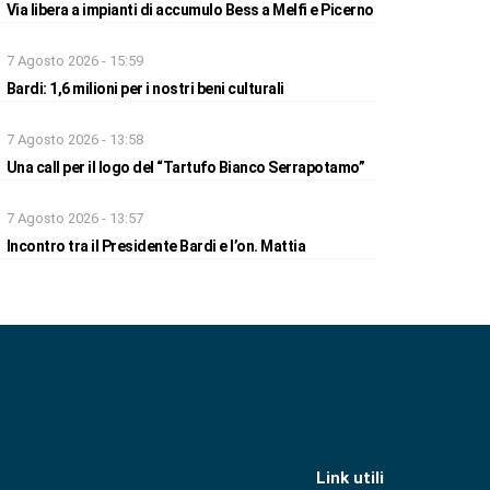
Via libera a impianti di accumulo Bess a Melfi e Picerno
7 Agosto 2026 - 15:59
Bardi: 1,6 milioni per i nostri beni culturali
7 Agosto 2026 - 13:58
Una call per il logo del “Tartufo Bianco Serrapotamo”
7 Agosto 2026 - 13:57
Incontro tra il Presidente Bardi e l’on. Mattia
Link utili