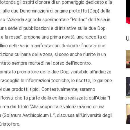
Rotonda gli ospiti d'onore di un pomeriggio dedicato alla
e, alle due Denominazioni di origine protetta (Dop) della
o l’Azienda agricola sperimentale “Pollino” dell’Alsia in
a serie di pubblicazioni e di iniziative sulle due Dop.
o e la rossa”, propone una prima novità: una raccolta di
U
lino nelle varie manifestazioni dedicate finora ai due
dizione culinaria della zona, si sono anche riunite in un
entato sempre martedì nel corso dell’incontro.
 Comitato promotore delle due Dop, visitabile all’indirizzo
ccoglie le informazioni tecniche, le ricette, le gallerie
dei due prodotti tipici. Contestualmente, saranno
ossa, che fa parte della collana realizzata dall’Alsia “I
laurea dal titolo “Alla scoperta e valorizzazione di una
(Solanum Aetihiopicum L.”, discussa all’Università degli
Cristoforo.