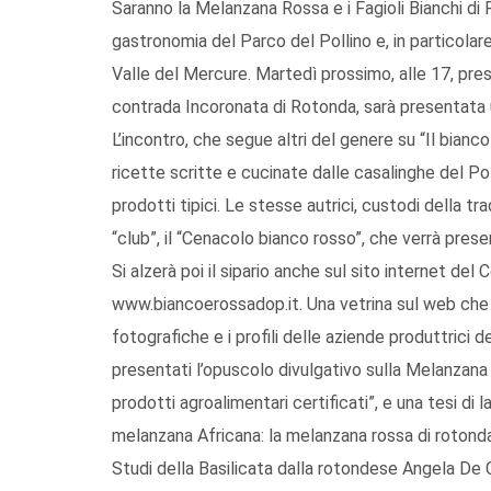
Saranno la Melanzana Rossa e i Fagioli Bianchi di 
gastronomia del Parco del Pollino e, in particolar
Valle del Mercure. Martedì prossimo, alle 17, press
contrada Incoronata di Rotonda, sarà presentata un
L’incontro, che segue altri del genere su “Il bianc
ricette scritte e cucinate dalle casalinghe del Pol
prodotti tipici. Le stesse autrici, custodi della tra
“club”, il “Cenacolo bianco rosso”, che verrà pres
Si alzerà poi il sipario anche sul sito internet del
www.biancoerossadop.it. Una vetrina sul web che ra
fotografiche e i profili delle aziende produttrici 
presentati l’opuscolo divulgativo sulla Melanzana R
prodotti agroalimentari certificati”, e una tesi di 
melanzana Africana: la melanzana rossa di rotonda 
Studi della Basilicata dalla rotondese Angela De 