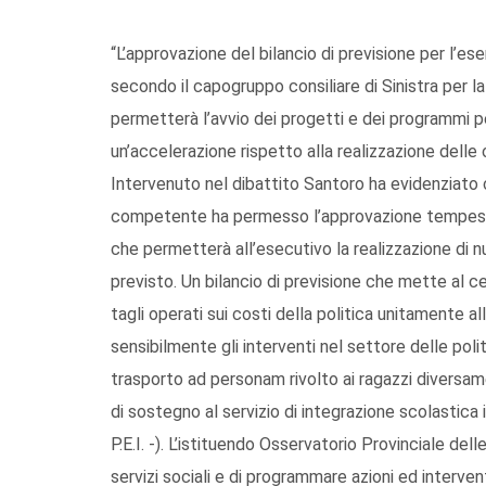
“L’approvazione del bilancio di previsione per l’es
secondo il capogruppo consiliare di Sinistra per l
permetterà l’avvio dei progetti e dei programmi p
un’accelerazione rispetto alla realizzazione delle
Intervenuto nel dibattito Santoro ha evidenziato 
competente ha permesso l’approvazione tempesti
che permetterà all’esecutivo la realizzazione di n
previsto. Un bilancio di previsione che mette al cen
tagli operati sui costi della politica unitamente all
sensibilmente gli interventi nel settore delle politi
trasporto ad personam rivolto ai ragazzi diversamen
di sostegno al servizio di integrazione scolastica
P.E.I. -). L’istituendo Osservatorio Provinciale dell
servizi sociali e di programmare azioni ed interventi 