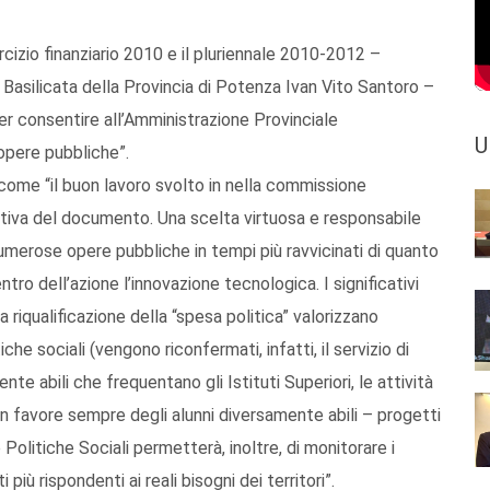
ercizio finanziario 2010 e il pluriennale 2010-2012 –
a Basilicata della Provincia di Potenza Ivan Vito Santoro –
er consentire all’Amministrazione Provinciale
U
 opere pubbliche”.
come “il buon lavoro svolto in nella commissione
va del documento. Una scelta virtuosa e responsabile
umerose opere pubbliche in tempi più ravvicinati di quanto
tro dell’azione l’innovazione tecnologica. I significativi
a riqualificazione della “spesa politica” valorizzano
che sociali (vengono riconfermati, infatti, il servizio di
te abili che frequentano gli Istituti Superiori, le attività
 in favore sempre degli alunni diversamente abili – progetti
e Politiche Sociali permetterà, inoltre, di monitorare i
più rispondenti ai reali bisogni dei territori”.