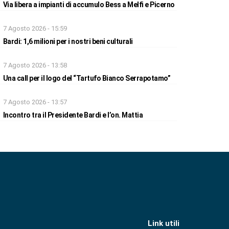
Via libera a impianti di accumulo Bess a Melfi e Picerno
7 Agosto 2026 - 15:59
Bardi: 1,6 milioni per i nostri beni culturali
7 Agosto 2026 - 13:58
Una call per il logo del “Tartufo Bianco Serrapotamo”
7 Agosto 2026 - 13:57
Incontro tra il Presidente Bardi e l’on. Mattia
Link utili