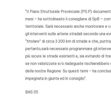
“Il Piano Strutturale Provinciale (P.S.P.) docume
mesi – ha sottolineato il consigliere di SpB – con
territoriale. Sarà necessario anche monitorare e ce
gli interventi sulle arterie stradali secondo una ev
“titolare” di circa 3.300 km di strade e che, purtro
pertanto,sarà necessario programmare gli intervent
più sicure le strade esistenti e, sia evitando di t
se non valorizzate e/o riadeguate rischierebbero di 
della nostra Regione. Su questi temi – ha conclus
impegnata in giunta ed in consiglio”.
BAS 05