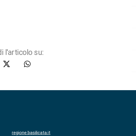
i l'articolo su:
regione.basilicata.it