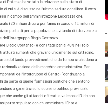
a di Potenza ha votato la relazione sullo stato di
o di cui si è discusso nell’ultima seduta consiliare. Il voto
essi in campo dall’amministrazione Lacorazza che,
nale (7,2 milioni di euro per l’anno in corso e 12 milioni di
vizi importanti per la popolazione, evitando di intervenire a
U
ore dell’Intergruppo Biagio Costanzo.
iere Biagio Costanzo- e con i tagli pari al 40% nel solo
ti attuati aumenti che gravano unicamente sul cittadino,
 conti adottando provvedimenti che da tempo si chiedono a
a e la razionalizzazione della macchina amministrativa. Per
mponenti dell’Intergruppo di Centro- “continuano a
hi da parte di quelle formazioni politiche che sentono
endono a garantirsi sullo scenario politico provinciale
gue che anche gli attacchi efferati e velenosi all’Udc non
asi patto stipulato con chi amministra l’Ente è