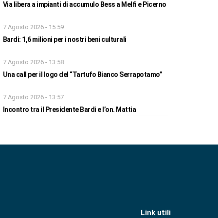
Via libera a impianti di accumulo Bess a Melfi e Picerno
7 Agosto 2026 - 15:59
Bardi: 1,6 milioni per i nostri beni culturali
7 Agosto 2026 - 13:58
Una call per il logo del “Tartufo Bianco Serrapotamo”
7 Agosto 2026 - 13:57
Incontro tra il Presidente Bardi e l’on. Mattia
Link utili