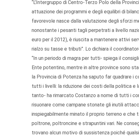
“L’Intergruppo di Centro-Terzo Polo della Provinci
attuazione dei programmi e degli equilibri di bilanci
favorevole nasce dalla valutazione degli sforzi m
nonostante i pesanti tagli perpetrati a livello nazio
euro per il 2012), è riuscita a mantenere attivi ser
rialzo su tasse e tributi”. Lo dichiara il coordinat
“In un periodo di magra per tutti- spiega il consigl
Ente potentino, mentre in altre province sono sta
la Provincia di Potenza ha saputo far quadrare i
tutti i livelli: la riduzione dei costi della politic
tanto- ha rimarcato Costanzo a nome di tutti i co
risuonare come campane stonate gli inutili attacc
inspiegabilmente minato il proprio terreno e che t
poltrone, poltroncine e strapuntini vari. Ne conse
trovano alcun motivo di sussistenza poiché qualsi