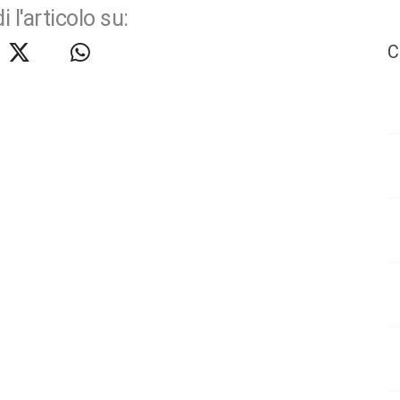
i l'articolo su:
C