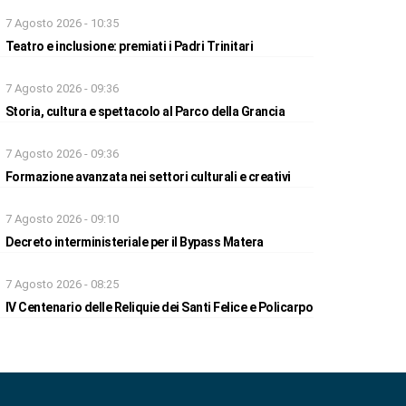
7 Agosto 2026 - 10:35
Teatro e inclusione: premiati i Padri Trinitari
7 Agosto 2026 - 09:36
Storia, cultura e spettacolo al Parco della Grancia
7 Agosto 2026 - 09:36
Formazione avanzata nei settori culturali e creativi
7 Agosto 2026 - 09:10
Decreto interministeriale per il Bypass Matera
7 Agosto 2026 - 08:25
IV Centenario delle Reliquie dei Santi Felice e Policarpo