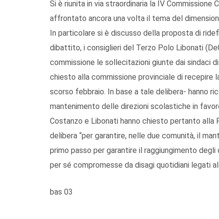
Si è riunita in via straordinaria la IV Commission
affrontato ancora una volta il tema del dimensi
In particolare si è discusso della proposta di ridefi
dibattito, i consiglieri del Terzo Polo Libonati (
commissione le sollecitazioni giunte dai sindaci d
chiesto alla commissione provinciale di recepire la
scorso febbraio. In base a tale delibera- hanno ri
mantenimento delle direzioni scolastiche in favor
Costanzo e Libonati hanno chiesto pertanto alla P
delibera “per garantire, nelle due comunità, il m
primo passo per garantire il raggiungimento degli ob
per sé compromesse da disagi quotidiani legati alle
bas 03