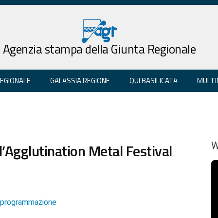
Agenzia stampa della Giunta Regionale
REGIONALE
GALASSIA REGIONE
QUI BASILICATA
MULTI
’Agglutination Metal Festival
W
e programmazione