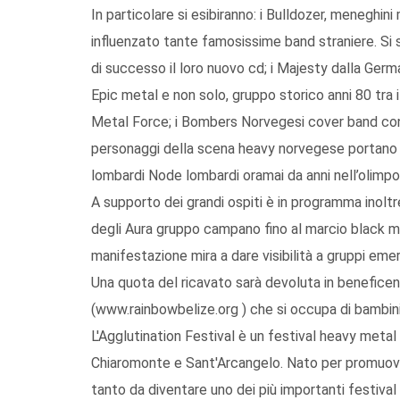
In particolare si esibiranno: i Bulldozer, meneghin
influenzato tante famosissime band straniere. Si s
di successo il loro nuovo cd; i Majesty dalla Germ
Epic metal e non solo, gruppo storico anni 80 tra 
Metal Force; i Bombers Norvegesi cover band con i
personaggi della scena heavy norvegese portano l
lombardi Node lombardi oramai da anni nell’olimpo
A supporto dei grandi ospiti è in programma inoltre
degli Aura gruppo campano fino al marcio black me
manifestazione mira a dare visibilità a gruppi eme
Una quota del ricavato sarà devoluta in beneficen
(www.rainbowbelize.org ) che si occupa di bambini
L'Agglutination Festival è un festival heavy metal 
Chiaromonte e Sant'Arcangelo. Nato per promuovere
tanto da diventare uno dei più importanti festival