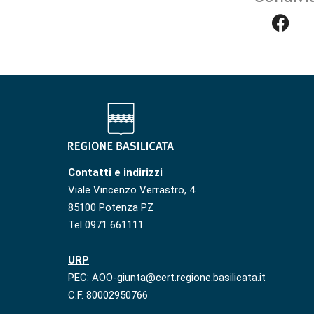
Contatti e indirizzi
Viale Vincenzo Verrastro, 4
85100 Potenza PZ
Tel 0971 661111
URP
PEC: AOO-giunta@cert.regione.basilicata.it
C.F. 80002950766