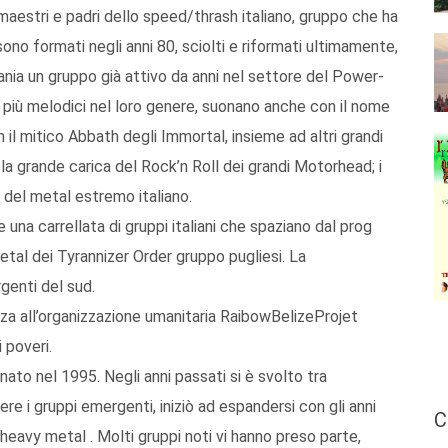
i maestri e padri dello speed/thrash italiano, gruppo che ha
ono formati negli anni 80, sciolti e riformati ultimamente,
ania un gruppo già attivo da anni nel settore del Power-
i più melodici nel loro genere, suonano anche con il nome
l mitico Abbath degli Immortal, insieme ad altri grandi
a grande carica del Rock’n Roll dei grandi Motorhead; i
 del metal estremo italiano.
 una carrellata di gruppi italiani che spaziano dal prog
tal dei Tyrannizer Order gruppo pugliesi. La
rgenti del sud.
za all’organizzazione umanitaria RaibowBelizeProjet
 poveri.
nato nel 1995. Negli anni passati si è svolto tra
 i gruppi emergenti, iniziò ad espandersi con gli anni
C
 heavy metal . Molti gruppi noti vi hanno preso parte,