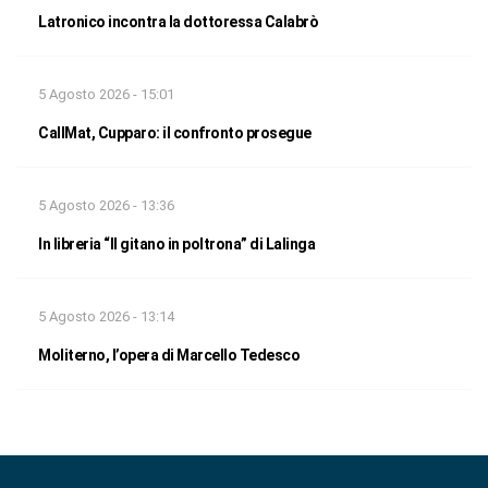
Latronico incontra la dottoressa Calabrò
5 Agosto 2026 - 15:01
CallMat, Cupparo: il confronto prosegue
5 Agosto 2026 - 13:36
In libreria “Il gitano in poltrona” di Lalinga
5 Agosto 2026 - 13:14
Moliterno, l’opera di Marcello Tedesco