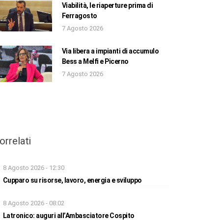
Viabilità, le riaperture prima di
Ferragosto
7 Agosto 2026
Via libera a impianti di accumulo
Bess a Melfi e Picerno
7 Agosto 2026
orrelati
8 Agosto 2026 - 12:30
Cupparo su risorse, lavoro, energia e sviluppo
8 Agosto 2026 - 08:02
Latronico: auguri all’Ambasciatore Cospito