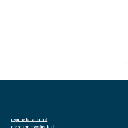
regione.basilicata.it
agr.regione.basilicata.it