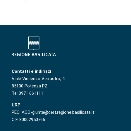
Contatti e indirizzi
Viale Vincenzo Verrastro, 4
85100 Potenza PZ
Tel 0971 661111
URP
PEC: AOO-giunta@cert.regione.basilicata.it
C.F. 80002950766