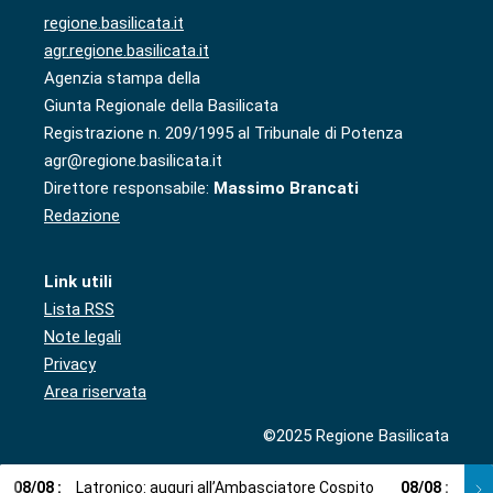
regione.basilicata.it
agr.regione.basilicata.it
Agenzia stampa della
Giunta Regionale della Basilicata
Registrazione n. 209/1995 al Tribunale di Potenza
agr@regione.basilicata.it
Direttore responsabile:
Massimo Brancati
Redazione
Link utili
Lista RSS
Note legali
Privacy
Area riservata
©2025 Regione Basilicata
08
/
08
:
Latronico: auguri all’Ambasciatore Cospito
08
/
08
:
Cosp