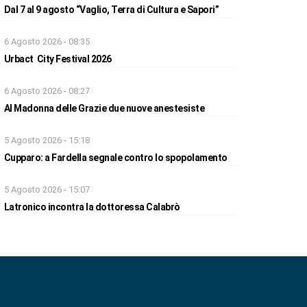
Dal 7 al 9 agosto “Vaglio, Terra di Cultura e Sapori”
6 Agosto 2026 - 08:35
Urbact City Festival 2026
6 Agosto 2026 - 08:27
Al Madonna delle Grazie due nuove anestesiste
5 Agosto 2026 - 15:18
Cupparo: a Fardella segnale contro lo spopolamento
5 Agosto 2026 - 15:07
Latronico incontra la dottoressa Calabrò