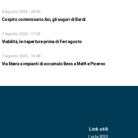
8 Agosto 2026 - 08:00
Cospito commissario Asi, gli auguri di Bardi
7 Agosto 2026 - 17:43
Viabilità, le riaperture prima di Ferragosto
7 Agosto 2026 - 16:48
Via libera a impianti di accumulo Bess a Melfi e Picerno
Link utili
Lista RSS