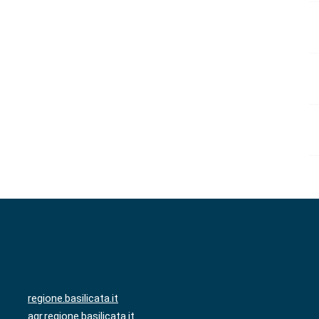
regione.basilicata.it
agr.regione.basilicata.it