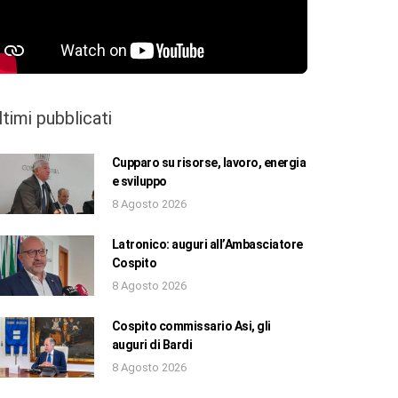
ltimi pubblicati
Cupparo su risorse, lavoro, energia
e sviluppo
8 Agosto 2026
Latronico: auguri all’Ambasciatore
Cospito
8 Agosto 2026
Cospito commissario Asi, gli
auguri di Bardi
8 Agosto 2026