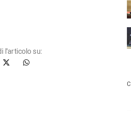
i l'articolo su:
C