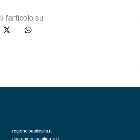
i l'articolo su:
regione.basilicata.it
agr.regione.basilicata.it