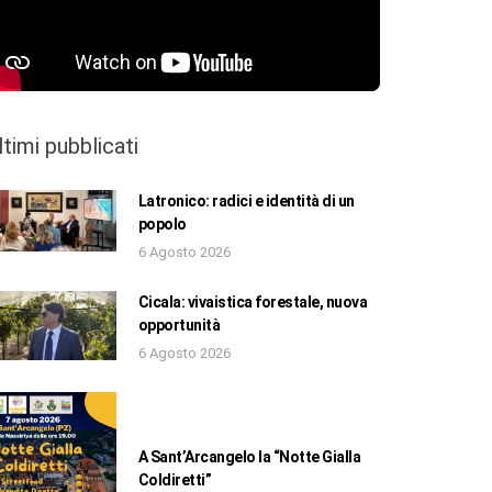
ltimi pubblicati
Latronico: radici e identità di un
popolo
6 Agosto 2026
Cicala: vivaistica forestale, nuova
opportunità
6 Agosto 2026
A Sant’Arcangelo la “Notte Gialla
Coldiretti”