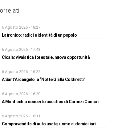
orrelati
6 Agosto 2026 - 18:27
Latronico: radici e identità di un popolo
6 Agosto 2026 - 17:43
Cicala: vivaistica forestale, nuova opportunità
6 Agosto 2026 - 16:25
A Sant’Arcangelo la “Notte Gialla Coldiretti”
6 Agosto 2026 - 16:20
A Monticchio concerto acustico di Carmen Consoli
6 Agosto 2026 - 16:11
Compravendita di auto usate, uomo ai domiciliari