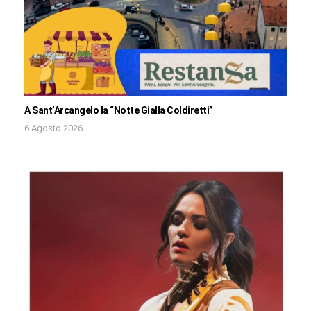
A Sant’Arcangelo la “Notte Gialla Coldiretti”
6 Agosto 2026