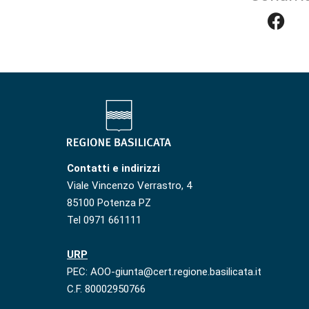
Contatti e indirizzi
Viale Vincenzo Verrastro, 4
85100 Potenza PZ
Tel 0971 661111
URP
PEC: AOO-giunta@cert.regione.basilicata.it
C.F. 80002950766