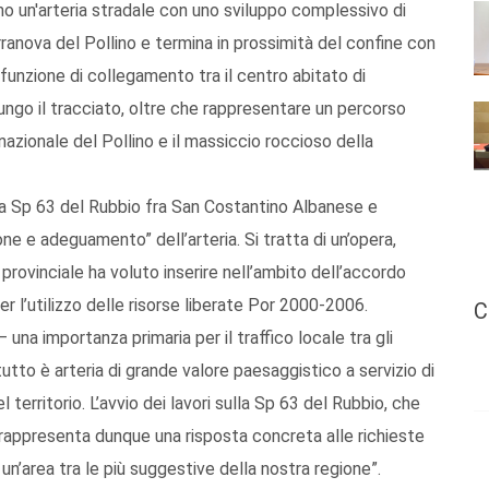
no un'arteria stradale con uno sviluppo complessivo di
rranova del Pollino e termina in prossimità del confine con
 funzione di collegamento tra il centro abitato di
ungo il tracciato, oltre che rappresentare un percorso
nazionale del Pollino e il massiccio roccioso della
a Sp 63 del Rubbio fra San Costantino Albanese e
ione e adeguamento” dell’arteria. Si tratta di un’opera,
a provinciale ha voluto inserire nell’ambito dell’accordo
er l’utilizzo delle risorse liberate Por 2000-2006.
C
una importanza primaria per il traffico locale tra gli
utto è arteria di grande valore paesaggistico a servizio di
territorio. L’avvio dei lavori sulla Sp 63 del Rubbio, che
rappresenta dunque una risposta concreta alle richieste
 un’area tra le più suggestive della nostra regione”.