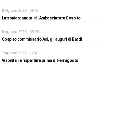
8 Agosto 2026 - 08:02
Latronico: auguri all’Ambasciatore Cospito
8 Agosto 2026 - 08:00
Cospito commissario Asi, gli auguri di Bardi
7 Agosto 2026 - 17:43
Viabilità, le riaperture prima di Ferragosto