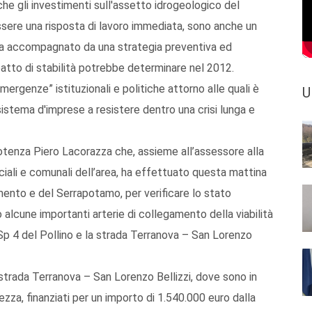
he gli investimenti sull'assetto idrogeologico del
 essere una risposta di lavoro immediata, sono anche un
va accompagnato da una strategia preventiva ed
l patto di stabilità potrebbe determinare nel 2012.
ergenze” istituzionali e politiche attorno alle quali è
U
sistema d'imprese a resistere dentro una crisi lunga e
Potenza Piero Lacorazza che, assieme all’assessore alla
nciali e comunali dell’area, ha effettuato questa mattina
armento e del Serrapotamo, per verificare lo stato
alcune importanti arterie di collegamento della viabilità
a Sp 4 del Pollino e la strada Terranova – San Lorenzo
 strada Terranova – San Lorenzo Bellizzi, dove sono in
za, finanziati per un importo di 1.540.000 euro dalla