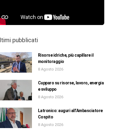
ltimi pubblicati
Risorse idriche, più capillare il
monitoraggio
8 Agosto 2026
Cupparo su risorse, lavoro, energia
e sviluppo
8 Agosto 2026
Latronico: auguri all’Ambasciatore
Cospito
8 Agosto 2026