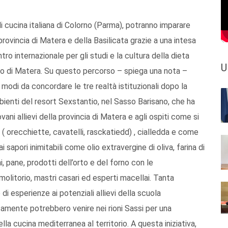
 di cucina italiana di Colorno (Parma), potranno imparare
provincia di Matera e della Basilicata grazie a una intesa
ro internazionale per gli studi e la cultura della dieta
U
io di Matera. Su questo percorso – spiega una nota –
 modi da concordare le tre realtà istituzionali dopo la
bienti del resort Sexstantio, nel Sasso Barisano, che ha
ni allievi della provincia di Matera e agli ospiti come si
 ( orecchiette, cavatelli, rasckatiedd) , cialledda e come
sapori inimitabili come olio extravergine di oliva, farina di
i, pane, prodotti dell’orto e del forno con le
molitorio, mastri casari ed esperti macellai. Tanta
di esperienze ai potenziali allievi della scuola
icamente potrebbero venire nei rioni Sassi per una
ella cucina mediterranea al territorio. A questa iniziativa,