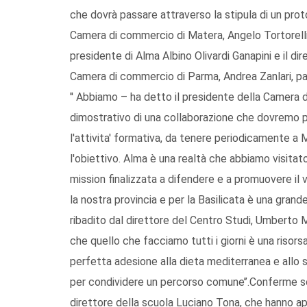
che dovrà passare attraverso la stipula di un prot
Camera di commercio di Matera, Angelo Tortorelli,
presidente di Alma Albino Olivardi Ganapini e il di
Camera di commercio di Parma, Andrea Zanlari, pa
'' Abbiamo – ha detto il presidente della Camera 
dimostrativo di una collaborazione che dovremo pe
l'attivita' formativa, da tenere periodicamente a 
l'obiettivo. Alma è una realtà che abbiamo visitato
mission finalizzata a difendere e a promuovere il v
la nostra provincia e per la Basilicata è una grand
ribadito dal direttore del Centro Studi, Umberto 
che quello che facciamo tutti i giorni è una risorsa 
perfetta adesione alla dieta mediterranea e allo s
per condividere un percorso comune’’.Conferme son
direttore della scuola Luciano Tona, che hanno a