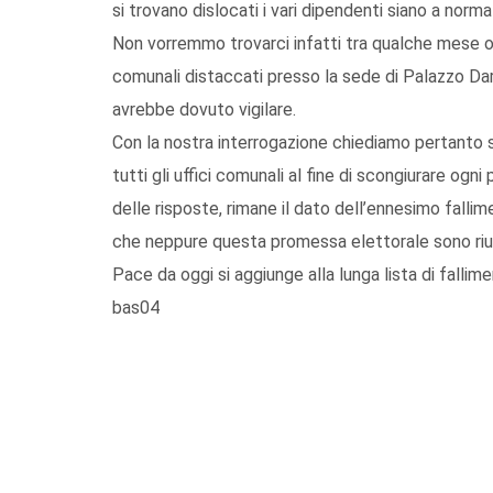
si trovano dislocati i vari dipendenti siano a norm
Non vorremmo trovarci infatti tra qualche mese o
comunali distaccati presso la sede di Palazzo Dard
avrebbe dovuto vigilare.
Con la nostra interrogazione chiediamo pertanto se
tutti gli uffici comunali al fine di scongiurare ogn
delle risposte, rimane il dato dell’ennesimo fal
che neppure questa promessa elettorale sono riusc
Pace da oggi si aggiunge alla lunga lista di falli
bas04