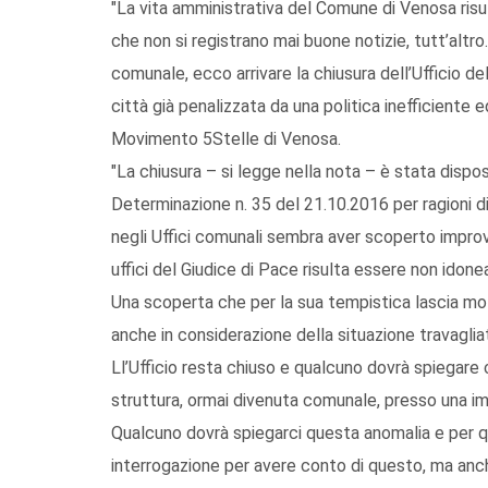
"La vita amministrativa del Comune di Venosa ri
che non si registrano mai buone notizie, tutt’altr
comunale, ecco arrivare la chiusura dell’Ufficio de
città già penalizzata da una politica inefficiente
Movimento 5Stelle di Venosa.
"La chiusura – si legge nella nota – è stata dispo
Determinazione n. 35 del 21.10.2016 per ragioni di
negli Uffici comunali sembra aver scoperto improv
uffici del Giudice di Pace risulta essere non idonea
Una scoperta che per la sua tempistica lascia mo
anche in considerazione della situazione travagliata
Ll’Ufficio resta chiuso e qualcuno dovrà spiegar
struttura, ormai divenuta comunale, presso una im
Qualcuno dovrà spiegarci questa anomalia e per 
interrogazione per avere conto di questo, ma anch