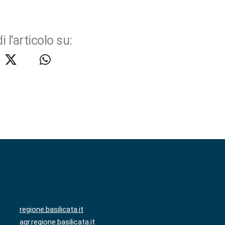
i l'articolo su:
regione.basilicata.it
agr.regione.basilicata.it