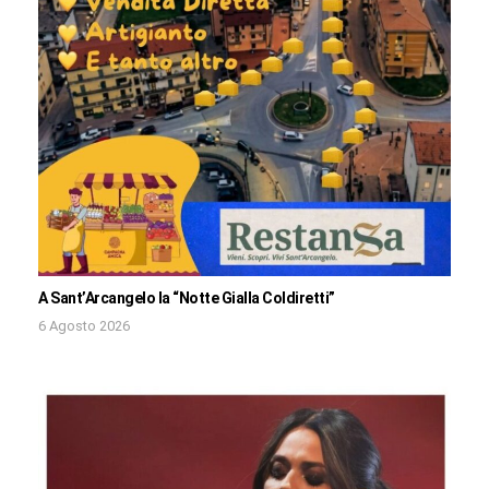
A Sant’Arcangelo la “Notte Gialla Coldiretti”
6 Agosto 2026