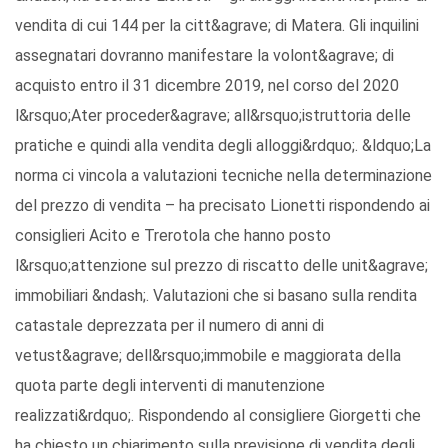
vendita di cui 144 per la citt&agrave; di Matera. Gli inquilini
assegnatari dovranno manifestare la volont&agrave; di
acquisto entro il 31 dicembre 2019, nel corso del 2020
l&rsquo;Ater proceder&agrave; all&rsquo;istruttoria delle
pratiche e quindi alla vendita degli alloggi&rdquo;. &ldquo;La
norma ci vincola a valutazioni tecniche nella determinazione
del prezzo di vendita – ha precisato Lionetti rispondendo ai
consiglieri Acito e Trerotola che hanno posto
l&rsquo;attenzione sul prezzo di riscatto delle unit&agrave;
immobiliari &ndash;. Valutazioni che si basano sulla rendita
catastale deprezzata per il numero di anni di
vetust&agrave; dell&rsquo;immobile e maggiorata della
quota parte degli interventi di manutenzione
realizzati&rdquo;. Rispondendo al consigliere Giorgetti che
ha chiesto un chiarimento sulla previsione di vendita degli