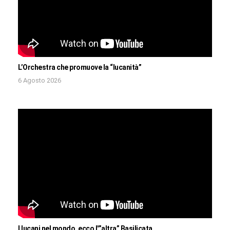
L’Orchestra che promuove la “lucanità”
6 Agosto 2026
I lucani nel mondo, ecco l'”altra” Basilicata