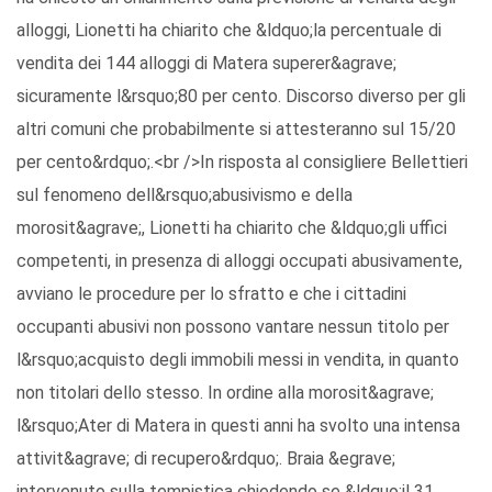
alloggi, Lionetti ha chiarito che &ldquo;la percentuale di
vendita dei 144 alloggi di Matera superer&agrave;
sicuramente l&rsquo;80 per cento. Discorso diverso per gli
altri comuni che probabilmente si attesteranno sul 15/20
per cento&rdquo;.<br />In risposta al consigliere Bellettieri
sul fenomeno dell&rsquo;abusivismo e della
morosit&agrave;, Lionetti ha chiarito che &ldquo;gli uffici
competenti, in presenza di alloggi occupati abusivamente,
avviano le procedure per lo sfratto e che i cittadini
occupanti abusivi non possono vantare nessun titolo per
l&rsquo;acquisto degli immobili messi in vendita, in quanto
non titolari dello stesso. In ordine alla morosit&agrave;
l&rsquo;Ater di Matera in questi anni ha svolto una intensa
attivit&agrave; di recupero&rdquo;. Braia &egrave;
intervenuto sulla tempistica chiedendo se &ldquo;il 31