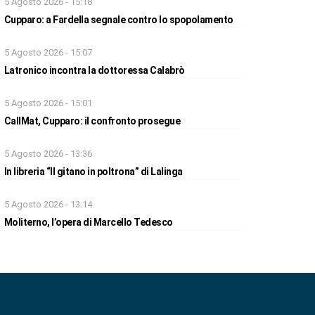
5 Agosto 2026 - 15:18
Cupparo: a Fardella segnale contro lo spopolamento
5 Agosto 2026 - 15:07
Latronico incontra la dottoressa Calabrò
5 Agosto 2026 - 15:01
CallMat, Cupparo: il confronto prosegue
5 Agosto 2026 - 13:36
In libreria “Il gitano in poltrona” di Lalinga
5 Agosto 2026 - 13:14
Moliterno, l’opera di Marcello Tedesco