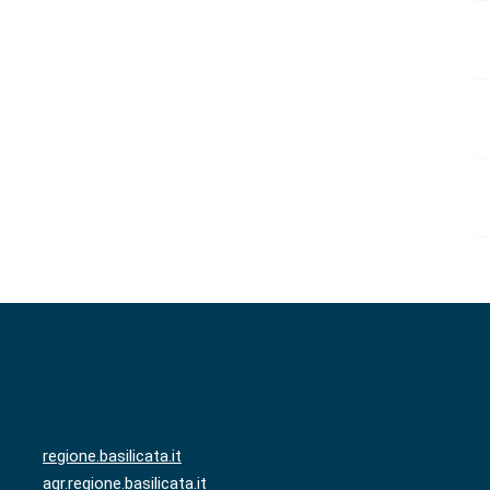
regione.basilicata.it
agr.regione.basilicata.it