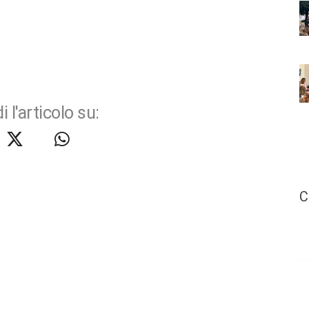
i l'articolo su:
C