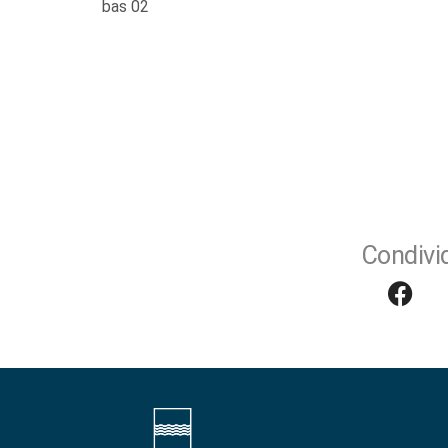
bas 02
Condivid