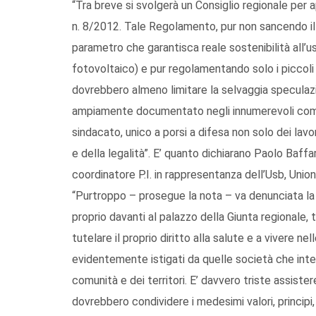
“Tra breve si svolgerà un Consiglio regionale per
n. 8/2012. Tale Regolamento, pur non sancendo il
parametro che garantisca reale sostenibilità all’uso
fotovoltaico) e pur regolamentando solo i piccol
dovrebbero almeno limitare la selvaggia speculazio
ampiamente documentato negli innumerevoli comuni
sindacato, unico a porsi a difesa non solo dei lavo
e della legalità”. E’ quanto dichiarano Paolo Ba
coordinatore P.I. in rappresentanza dell’Usb, Unio
“Purtroppo – prosegue la nota – va denunciata la
proprio davanti al palazzo della Giunta regionale, 
tutelare il proprio diritto alla salute e a vivere ne
evidentemente istigati da quelle società che inte
comunità e dei territori. E’ davvero triste assister
dovrebbero condividere i medesimi valori, principi,