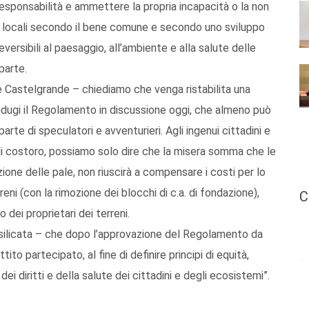
responsabilità e ammettere la propria incapacità o la non
ità locali secondo il bene comune e secondo uno sviluppo
versibili al paesaggio, all’ambiente e alla salute delle
parte.
 Castelgrande – chiediamo che venga ristabilita una
indugi il Regolamento in discussione oggi, che almeno può
rte di speculatori e avventurieri. Agli ingenui cittadini e
di costoro, possiamo solo dire che la misera somma che le
ione delle pale, non riuscirà a compensare i costi per lo
reni (con la rimozione dei blocchi di c.a. di fondazione),
C
 dei proprietari dei terreni.
asilicata – che dopo l’approvazione del Regolamento da
tito partecipato, al fine di definire principi di equità,
dei diritti e della salute dei cittadini e degli ecosistemi”.