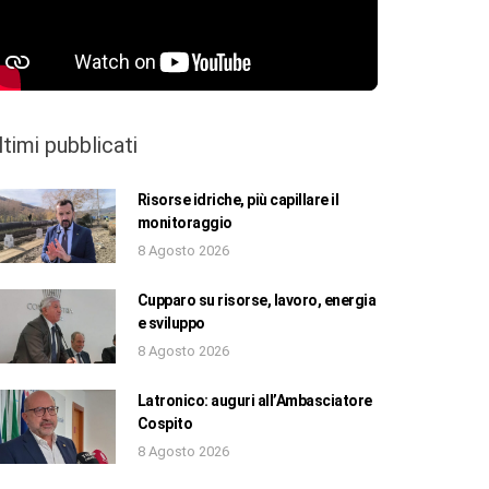
ltimi pubblicati
Risorse idriche, più capillare il
monitoraggio
8 Agosto 2026
Cupparo su risorse, lavoro, energia
e sviluppo
8 Agosto 2026
Latronico: auguri all’Ambasciatore
Cospito
8 Agosto 2026