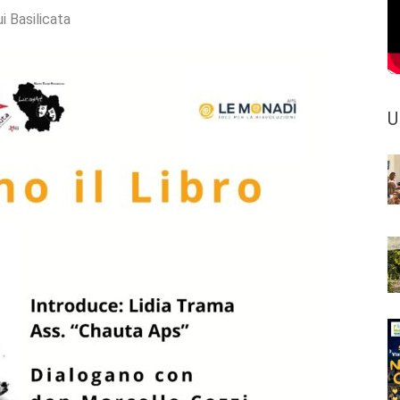
i Basilicata
U