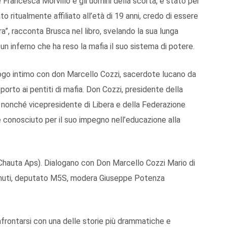
ie Francesca Morvillo e gli uomini della scorta, è stato per
o ritualmente affiliato all’età di 19 anni, credo di essere
ra”, racconta Brusca nel libro, svelando la sua lunga
n un inferno che ha reso la mafia il suo sistema di potere.
logo intimo con don Marcello Cozzi, sacerdote lucano da
porto ai pentiti di mafia. Don Cozzi, presidente della
 nonché vicepresidente di Libera e della Federazione
 è conosciuto per il suo impegno nell’educazione alla
. Chauta Aps). Dialogano con Don Marcello Cozzi Mario di
Lomuti, deputato M5S, modera Giuseppe Potenza
frontarsi con una delle storie più drammatiche e