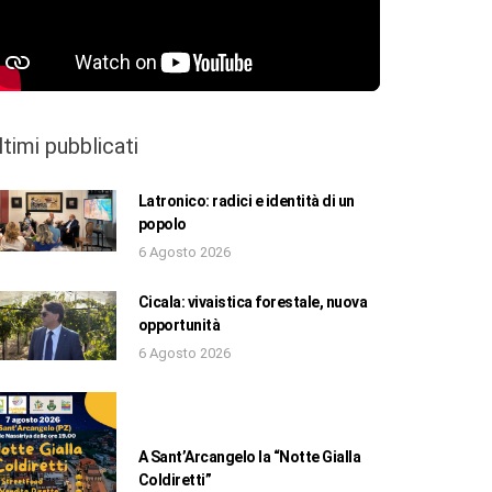
ltimi pubblicati
Latronico: radici e identità di un
popolo
6 Agosto 2026
Cicala: vivaistica forestale, nuova
opportunità
6 Agosto 2026
A Sant’Arcangelo la “Notte Gialla
Coldiretti”