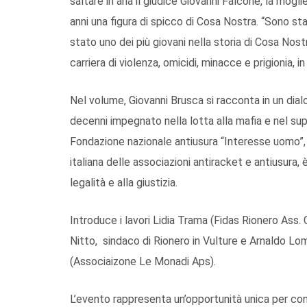
saltare in aria il giudice Giovanni Falcone, la mogl
anni una figura di spicco di Cosa Nostra. “Sono stat
stato uno dei più giovani nella storia di Cosa Nost
carriera di violenza, omicidi, minacce e prigionia, i
Nel volume, Giovanni Brusca si racconta in un dia
decenni impegnato nella lotta alla mafia e nel sup
Fondazione nazionale antiusura “Interesse uomo”,
italiana delle associazioni antiracket e antiusura,
legalità e alla giustizia.
Introduce i lavori Lidia Trama (Fidas Rionero Ass
Nitto, sindaco di Rionero in Vulture e Arnaldo 
(Associaizone Le Monadi Aps).
L’evento rappresenta un’opportunità unica per con