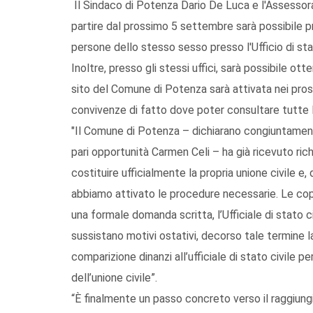
Il Sindaco di Potenza Dario De Luca e l'Assessor
partire dal prossimo 5 settembre sarà possibile pre
persone dello stesso sesso presso l'Ufficio di stat
Inoltre, presso gli stessi uffici, sarà possibile ot
sito del Comune di Potenza sarà attivata nei prossi
convivenze di fatto dove poter consultare tutte le 
"Il Comune di Potenza – dichiarano congiuntament
pari opportunità Carmen Celi – ha già ricevuto ri
costituire ufficialmente la propria unione civile 
abbiamo attivato le procedure necessarie. Le cop
una formale domanda scritta, l’Ufficiale di stato c
sussistano motivi ostativi, decorso tale termine l
comparizione dinanzi all’ufficiale di stato civile p
dell’unione civile”.
“È finalmente un passo concreto verso il raggiu