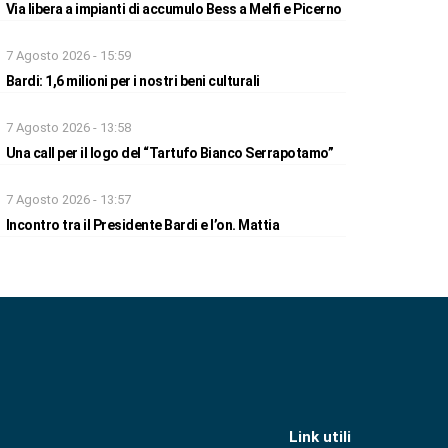
Via libera a impianti di accumulo Bess a Melfi e Picerno
7 Agosto 2026 - 15:59
Bardi: 1,6 milioni per i nostri beni culturali
7 Agosto 2026 - 13:58
Una call per il logo del “Tartufo Bianco Serrapotamo”
7 Agosto 2026 - 13:57
Incontro tra il Presidente Bardi e l’on. Mattia
Link utili