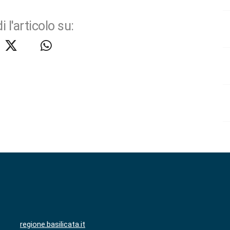
i l'articolo su:
regione.basilicata.it