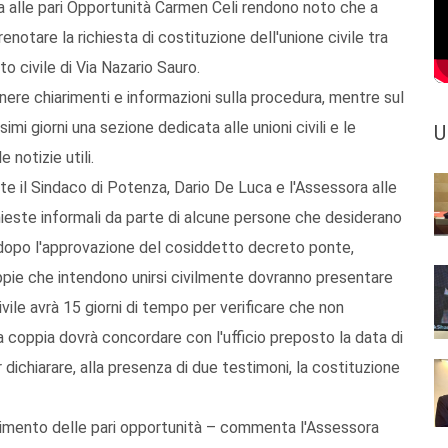
a alle pari Opportunità Carmen Celi rendono noto che a
notare la richiesta di costituzione dell'unione civile tra
o civile di Via Nazario Sauro.
tenere chiarimenti e informazioni sulla procedura, mentre sul
mi giorni una sezione dedicata alle unioni civili e le
U
notizie utili.
e il Sindaco di Potenza, Dario De Luca e l'Assessora alle
chieste informali da parte di alcune persone che desiderano
e, dopo l'approvazione del cosiddetto decreto ponte,
pie che intendono unirsi civilmente dovranno presentare
ivile avrà 15 giorni di tempo per verificare che non
a coppia dovrà concordare con l'ufficio preposto la data di
er dichiarare, alla presenza di due testimoni, la costituzione
ngimento delle pari opportunità – commenta l'Assessora