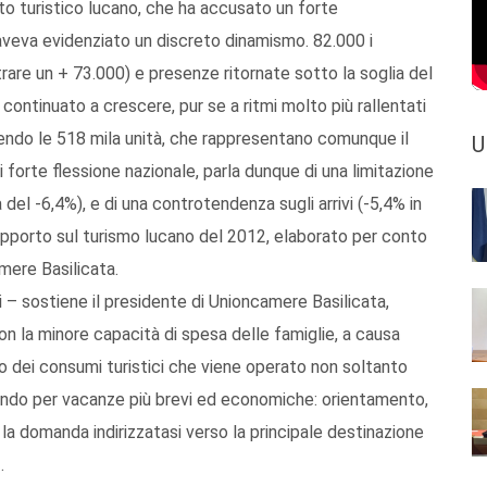
to turistico lucano, che ha accusato un forte
eva evidenziato un discreto dinamismo. 82.000 i
rare un + 73.000) e presenze ritornate sotto la soglia del
no continuato a crescere, pur se a ritmi molto più rallentati
gendo le 518 mila unità, che rappresentano comunque il
U
 forte flessione nazionale, parla dunque di una limitazione
del -6,4%), e di una controtendenza sugli arrivi (-5,4% in
apporto sul turismo lucano del 2012, elaborato per conto
mere Basilicata.
i – sostiene il presidente di Unioncamere Basilicata,
 la minore capacità di spesa delle famiglie, a causa
lio dei consumi turistici che viene operato non soltanto
ando per vacanze più brevi ed economiche: orientamento,
a domanda indirizzatasi verso la principale destinazione
.