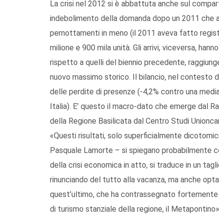
La crisi nel 2012 si è abbattuta anche sul compar
indebolimento della domanda dopo un 2011 che av
pernottamenti in meno (il 2011 aveva fatto regist
milione e 900 mila unità. Gli arrivi, viceversa, han
rispetto a quelli del biennio precedente, raggiun
nuovo massimo storico. Il bilancio, nel contesto di
delle perdite di presenze (-4,2% contro una media 
Italia). E’ questo il macro-dato che emerge dal R
della Regione Basilicata dal Centro Studi Unionca
«Questi risultati, solo superficialmente dicotomic
Pasquale Lamorte – si spiegano probabilmente con
della crisi economica in atto, si traduce in un tag
rinunciando del tutto alla vacanza, ma anche opt
quest’ultimo, che ha contrassegnato fortemente l
di turismo stanziale della regione, il Metapontino»