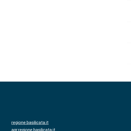
regione.basilicata.it
agr.regione.basilicata.it