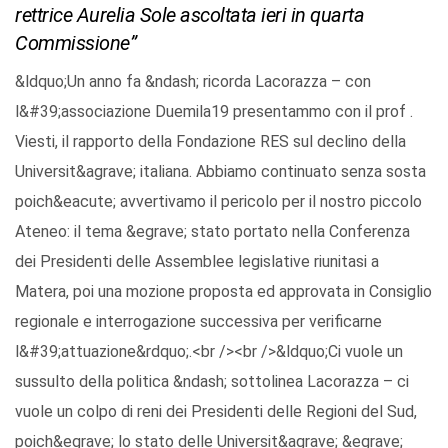
rettrice Aurelia Sole ascoltata ieri in quarta
Commissione”
&ldquo;Un anno fa &ndash; ricorda Lacorazza – con
l&#39;associazione Duemila19 presentammo con il prof .
Viesti, il rapporto della Fondazione RES sul declino della
Universit&agrave; italiana. Abbiamo continuato senza sosta
poich&eacute; avvertivamo il pericolo per il nostro piccolo
Ateneo: il tema &egrave; stato portato nella Conferenza
dei Presidenti delle Assemblee legislative riunitasi a
Matera, poi una mozione proposta ed approvata in Consiglio
regionale e interrogazione successiva per verificarne
l&#39;attuazione&rdquo;.<br /><br />&ldquo;Ci vuole un
sussulto della politica &ndash; sottolinea Lacorazza – ci
vuole un colpo di reni dei Presidenti delle Regioni del Sud,
poich&egrave; lo stato delle Universit&agrave; &egrave;