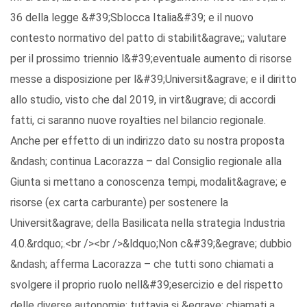
36 della legge &#39;Sblocca Italia&#39; e il nuovo
contesto normativo del patto di stabilit&agrave;; valutare
per il prossimo triennio l&#39;eventuale aumento di risorse
messe a disposizione per l&#39;Universit&agrave; e il diritto
allo studio, visto che dal 2019, in virt&ugrave; di accordi
fatti, ci saranno nuove royalties nel bilancio regionale.
Anche per effetto di un indirizzo dato su nostra proposta
&ndash; continua Lacorazza – dal Consiglio regionale alla
Giunta si mettano a conoscenza tempi, modalit&agrave; e
risorse (ex carta carburante) per sostenere la
Universit&agrave; della Basilicata nella strategia Industria
4.0.&rdquo;.<br /><br />&ldquo;Non c&#39;&egrave; dubbio
&ndash; afferma Lacorazza – che tutti sono chiamati a
svolgere il proprio ruolo nell&#39;esercizio e del rispetto
delle diverse autonomie; tuttavia si &egrave; chiamati a