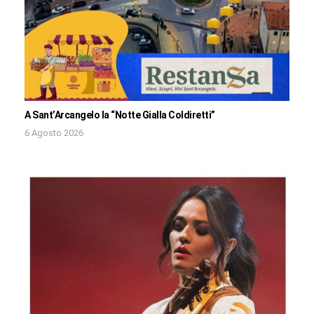
A Sant’Arcangelo la “Notte Gialla Coldiretti”
6 Agosto 2026