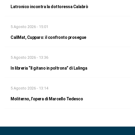
Latronico incontra la dottoressa Calabrò
5 Agosto 2026 - 15:01
CallMat, Cupparo: il confronto prosegue
5 Agosto 2026 - 13:36
In libreria “Il gitano in poltrona” di Lalinga
5 Agosto 2026 - 13:14
Moliterno, l’opera di Marcello Tedesco