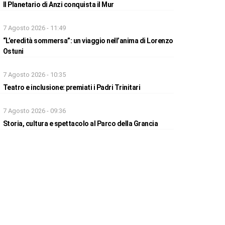
Il Planetario di Anzi conquista il Mur
7 Agosto 2026 - 11:49
“L’eredità sommersa”: un viaggio nell’anima di Lorenzo
Ostuni
7 Agosto 2026 - 10:35
Teatro e inclusione: premiati i Padri Trinitari
7 Agosto 2026 - 09:36
Storia, cultura e spettacolo al Parco della Grancia