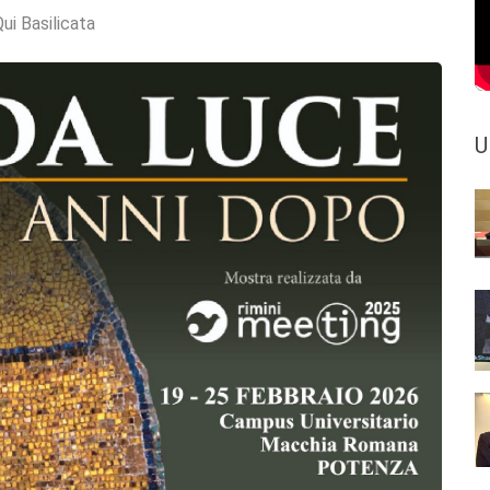
ui Basilicata
U