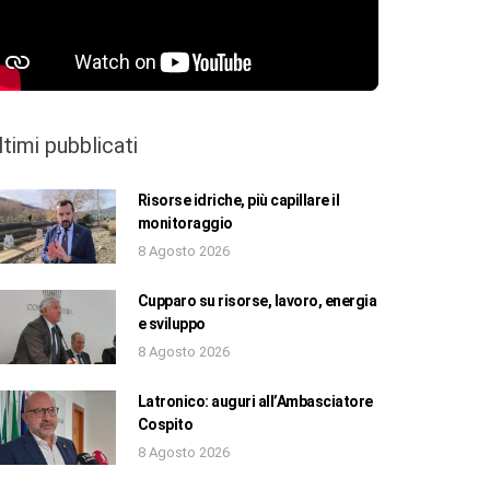
ltimi pubblicati
Risorse idriche, più capillare il
monitoraggio
8 Agosto 2026
Cupparo su risorse, lavoro, energia
e sviluppo
8 Agosto 2026
Latronico: auguri all’Ambasciatore
Cospito
8 Agosto 2026