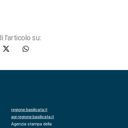
i l'articolo su:
regione.basilicata.it
agr.regione.basilicata.it
Agenzia stampa della