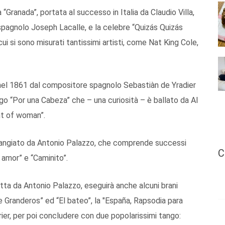
“Granada”, portata al successo in Italia da Claudio Villa,
spagnolo Joseph Lacalle, e la celebre “Quizás Quizás
i si sono misurati tantissimi artisti, come Nat King Cole,
a nel 1861 dal compositore spagnolo Sebastiàn de Yradier
ango “Por una Cabeza” che – una curiosità – è ballato da Al
nt of woman”.
arrangiato da Antonio Palazzo, che comprende successi
C
amor” e “Caminito”.
tta da Antonio Palazzo, eseguirà anche alcuni brani
de Granderos” ed “El bateo”, la "España, Rapsodia para
r, per poi concludere con due popolarissimi tango: