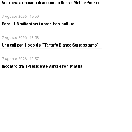
Via libera a impianti di accumulo Bess a Melfi e Picerno
7 Agosto 2026 - 15:59
Bardi: 1,6 milioni per i nostri beni culturali
7 Agosto 2026 - 13:58
Una call per il logo del “Tartufo Bianco Serrapotamo”
7 Agosto 2026 - 13:57
Incontro tra il Presidente Bardi e l’on. Mattia