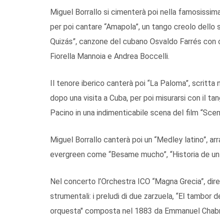
Miguel Borrallo si cimenterà poi nella famosissima 
per poi cantare “Amapola”, un tango creolo dello 
Quizás”, canzone del cubano Osvaldo Farrés con cu
Fiorella Mannoia e Andrea Boccelli.
Il tenore iberico canterà poi “La Paloma”, scritt
dopo una visita a Cuba, per poi misurarsi con il t
Pacino in una indimenticabile scena del film “Sce
Miguel Borrallo canterà poi un “Medley latino”, 
evergreen come “Besame mucho”, “Historia de un 
Nel concerto l’Orchestra ICO “Magna Grecia”, dire
strumentali: i preludi di due zarzuela, “El tambor 
orquesta" composta nel 1883 da Emmanuel Chabrie