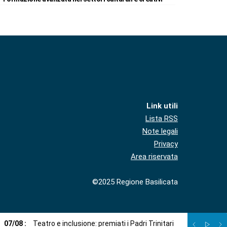
Link utili
Lista RSS
Note legali
Privacy
Area riservata
©2025 Regione Basilicata
07
/
08
:
Teatro e inclusione: premiati i Padri Trinitari
07
/
08
:
Sto