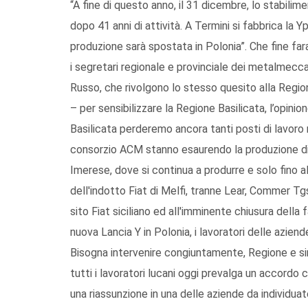
“A fine di questo anno, il 31 dicembre, lo stabili
dopo 41 anni di attività. A Termini si fabbrica la Yp
produzione sarà spostata in Polonia”. Che fine fara
i segretari regionale e provinciale dei metalmecc
Russo, che rivolgono lo stesso quesito alla Region
– per sensibilizzare la Regione Basilicata, l’opinion
Basilicata perderemo ancora tanti posti di lavoro
consorzio ACM stanno esaurendo la produzione di 
Imerese, dove si continua a produrre e solo fino al
dell'indotto Fiat di Melfi, tranne Lear, Commer Tg
sito Fiat siciliano ed all'imminente chiusura della
nuova Lancia Y in Polonia, i lavoratori delle azi
Bisogna intervenire congiuntamente, Regione e si
tutti i lavoratori lucani oggi prevalga un accordo
una riassunzione in una delle aziende da individua