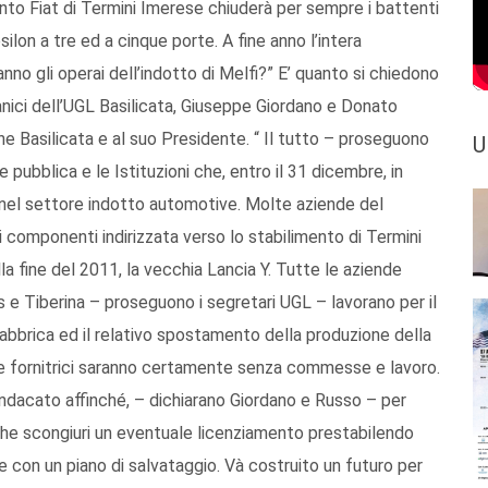
mento Fiat di Termini Imerese chiuderà per sempre i battenti
silon a tre ed a cinque porte. A fine anno l’intera
nno gli operai dell’indotto di Melfi?” E’ quanto si chiedono
anici dell’UGL Basilicata, Giuseppe Giordano e Donato
e Basilicata e al suo Presidente. “ Il tutto – proseguono
U
e pubblica e le Istituzioni che, entro il 31 dicembre, in
 nel settore indotto automotive. Molte aziende del
componenti indirizzata verso lo stabilimento di Termini
la fine del 2011, la vecchia Lancia Y. Tutte le aziende
s e Tiberina – proseguono i segretari UGL – lavorano per il
 fabbrica ed il relativo spostamento della produzione della
ende fornitrici saranno certamente senza commesse e lavoro.
ndacato affinché, – dichiarano Giordano e Russo – per
 che scongiuri un eventuale licenziamento prestabilendo
te con un piano di salvataggio. Và costruito un futuro per