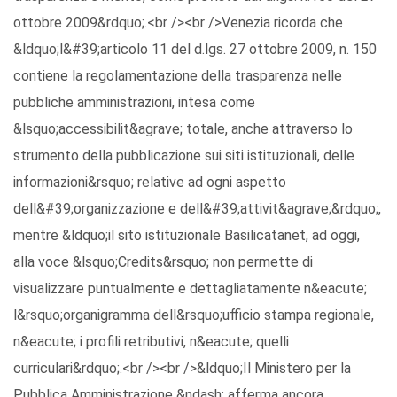
ottobre 2009&rdquo;.<br /><br />Venezia ricorda che
&ldquo;l&#39;articolo 11 del d.lgs. 27 ottobre 2009, n. 150
contiene la regolamentazione della trasparenza nelle
pubbliche amministrazioni, intesa come
&lsquo;accessibilit&agrave; totale, anche attraverso lo
strumento della pubblicazione sui siti istituzionali, delle
informazioni&rsquo; relative ad ogni aspetto
dell&#39;organizzazione e dell&#39;attivit&agrave;&rdquo;,
mentre &ldquo;il sito istituzionale Basilicatanet, ad oggi,
alla voce &lsquo;Credits&rsquo; non permette di
visualizzare puntualmente e dettagliatamente n&eacute;
l&rsquo;organigramma dell&rsquo;ufficio stampa regionale,
n&eacute; i profili retributivi, n&eacute; quelli
curriculari&rdquo;.<br /><br />&ldquo;Il Ministero per la
Pubblica Amministrazione &ndash; afferma ancora