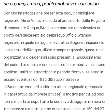
su organigramma, profili retributivi e curriculari
Con una interrogazione presentata oggi, il consigliere
regionale Mario Venezia chiede al presidente della Regione
di conoscere &ldquo;l&rsquo;ammontare complessivo del
costo d&rsquo;esercizio dell&rsquo;Ufficio Stampa
regionale; in quale categoria lavorativa &egrave; inquadrato
il dirigente dell&rsquo;ufficio stampa regionale; quanti ruoli
organizzativi o dirigenziali sono presenti all&rsquo;interno
del suddetto ufficio e con quale profilo retributivo; se siano
applicati tariffari straordinari in periodo festivo; se siano in
essere eventuali conflitti d&rsquo;interesse
all&rsquo;interno del suddetto ufficio regionale (personale
in aspettativa da imprese private); il motivo per cui ad oggi
non siano state rispettate le direttive di legge in materia di
trasparenza e merito, come previsto dal d.lgs. n.150 del 27