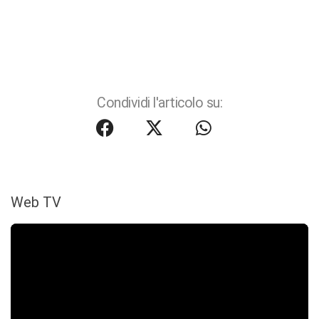
Condividi l'articolo su:
Web TV