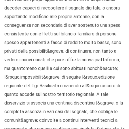
decoder capaci di raccogliere il segnale digitale, o ancora
apportando modifiche alle proprie antenne, con la
conseguenza non secondaria di aver sostenuto una spesa
consistente con effetti sul bilancio familiare di persone
spesso appartenenti a fasce di reddito molto basse, sono
privati della possibilit&agrave; di continuare, non tanto a
vedere i nuovi canali, che pure offre la nuova piattaforma,
ma quantomeno quelli a cui sono abituati nonch&eacute;
l&rsquo;impossibilit&agrave; di seguire l&rsquo;edizione
regionale del Tgr Basilicata rimanendo all&rsquo;oscuro di
quanto accade sul nostro territorio regionale. A tale
disservizio si associa una continua discontinuit&agrave; o la
completa assenza in vari casi del segnale, che obbliga le
comunit&agrave; coinvolte a continui interventi tecnici a
pagamento che spesso risultano non risolutivi&rdquo;.<br />