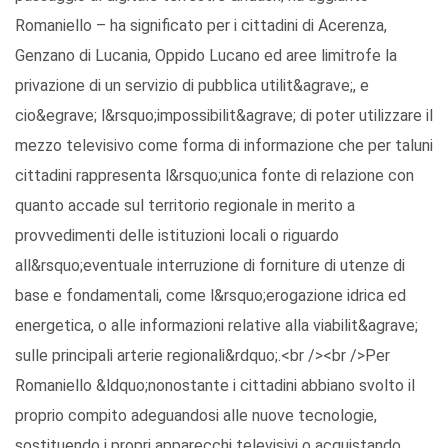
Romaniello – ha significato per i cittadini di Acerenza,
Genzano di Lucania, Oppido Lucano ed aree limitrofe la
privazione di un servizio di pubblica utilit&agrave;, e
cio&egrave; l&rsquo;impossibilit&agrave; di poter utilizzare il
mezzo televisivo come forma di informazione che per taluni
cittadini rappresenta l&rsquo;unica fonte di relazione con
quanto accade sul territorio regionale in merito a
provvedimenti delle istituzioni locali o riguardo
all&rsquo;eventuale interruzione di forniture di utenze di
base e fondamentali, come l&rsquo;erogazione idrica ed
energetica, o alle informazioni relative alla viabilit&agrave;
sulle principali arterie regionali&rdquo;.<br /><br />Per
Romaniello &ldquo;nonostante i cittadini abbiano svolto il
proprio compito adeguandosi alle nuove tecnologie,
sostituendo i propri apparecchi televisivi o acquistando