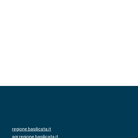
regione.basilicata.it
agr.regione.basilicata.it