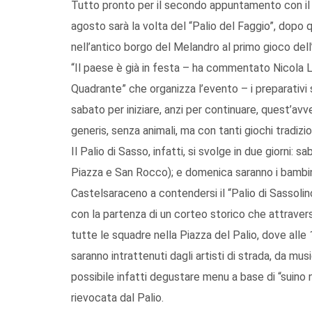
Tutto pronto per il secondo appuntamento con il 
agosto sarà la volta del “Palio del Faggio”, dopo q
nell’antico borgo del Melandro al primo gioco de
“Il paese è già in festa – ha commentato Nicola La
Quadrante” che organizza l’evento – i preparativi 
sabato per iniziare, anzi per continuare, quest’avv
generis, senza animali, ma con tanti giochi tradizion
Il Palio di Sasso, infatti, si svolge in due giorni: 
Piazza e San Rocco); e domenica saranno i bambin
Castelsaraceno a contendersi il “Palio di Sassolino”.
con la partenza di un corteo storico che attraver
tutte le squadre nella Piazza del Palio, dove alle 1
saranno intrattenuti dagli artisti di strada, da musi
possibile infatti degustare menu a base di “suino n
rievocata dal Palio.