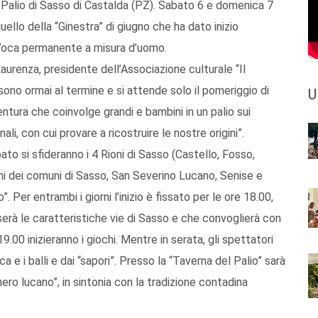
Palio di Sasso di Castalda (PZ). Sabato 6 e domenica 7
uello della “Ginestra” di giugno che ha dato inizio
ll’oca permanente a misura d’uomo.
urenza, presidente dell’Associazione culturale “Il
sono ormai al termine e si attende solo il pomeriggio di
U
entura che coinvolge grandi e bambini in un palio sui
ali, con cui provare a ricostruire le nostre origini”.
sabato si sfideranno i 4 Rioni di Sasso (Castello, Fosso,
i dei comuni di Sasso, San Severino Lucano, Senise e
 Per entrambi i giorni l’inizio è fissato per le ore 18.00,
serà le caratteristiche vie di Sasso e che convoglierà con
9.00 inizieranno i giochi. Mentre in serata, gli spettatori
ca e i balli e dai “sapori”. Presso la “Taverna del Palio” sarà
ero lucano”, in sintonia con la tradizione contadina