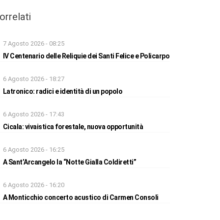
orrelati
7 Agosto 2026 - 08:25
IV Centenario delle Reliquie dei Santi Felice e Policarpo
6 Agosto 2026 - 18:27
Latronico: radici e identità di un popolo
6 Agosto 2026 - 17:43
Cicala: vivaistica forestale, nuova opportunità
6 Agosto 2026 - 16:25
A Sant’Arcangelo la “Notte Gialla Coldiretti”
6 Agosto 2026 - 16:20
A Monticchio concerto acustico di Carmen Consoli