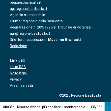
regione.basilicata.it
agr.regione.basilicata.it
Agenzia stampa della
Giunta Regionale della Basilicata
Registrazione n. 209/1995 al Tribunale di Potenza
agr@regione.basilicata.it
Direttore responsabile:
Massimo Brancati
Redazione
Link utili
Lista RSS
Note legali
Privacy
Area riservata
©2025 Regione Basilicata
08
/
08
:
Risorse idriche, più capillare il monitoraggio
08
/
08
:
Cup