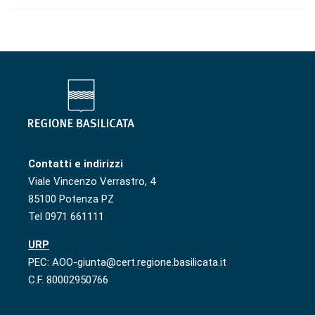
Contatti e indirizzi
Viale Vincenzo Verrastro, 4
85100 Potenza PZ
Tel 0971 661111
URP
PEC: AOO-giunta@cert.regione.basilicata.it
C.F. 80002950766