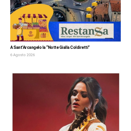
A Sant’Arcangelo la “Notte Gialla Coldiretti”
6 Agosto 2026