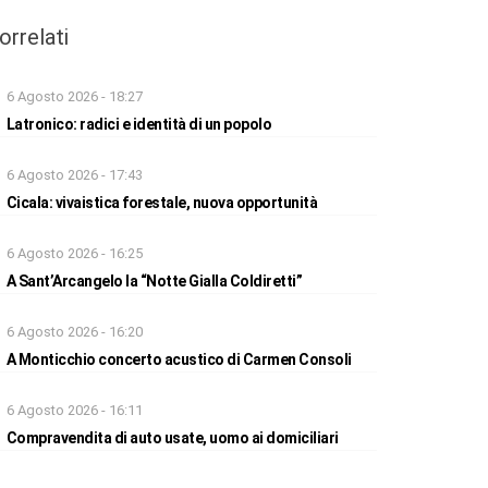
orrelati
6 Agosto 2026 - 18:27
Latronico: radici e identità di un popolo
6 Agosto 2026 - 17:43
Cicala: vivaistica forestale, nuova opportunità
6 Agosto 2026 - 16:25
A Sant’Arcangelo la “Notte Gialla Coldiretti”
6 Agosto 2026 - 16:20
A Monticchio concerto acustico di Carmen Consoli
6 Agosto 2026 - 16:11
Compravendita di auto usate, uomo ai domiciliari