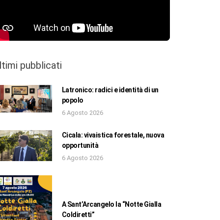
ltimi pubblicati
Latronico: radici e identità di un
popolo
6 Agosto 2026
Cicala: vivaistica forestale, nuova
opportunità
6 Agosto 2026
A Sant’Arcangelo la “Notte Gialla
Coldiretti”