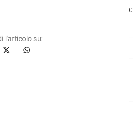
C
i l'articolo su: