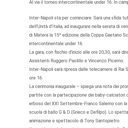
Al via il torneo intercontinentale under 16. In campo
Inter-Napoli sta per cominciare. Sarà una sfida tut
dell’Unità d’Italia, ad inaugurare nella serata di
di Matera la 15^ edizione della Coppa Gaetano Scir
intercontinentale under 16.
La gara, con fischio d’inizio alle ore 20,30, sarà 
Assistenti Ruggero Paolillo e Vincenzo Picerno.
Inter-Napoli sarà ripresa dalle telecamere di Rai 
ore 16.
La cerimonia inaugurale – spiega una nota dei pro
partite con la partecipazione dei baby-calciatori
erboso del XXI Settembre-Franco Salerno con la pa
scuola di ballo G & D (Grieco e Defilpo). Lo spett
animazione e spettacolo di Tony Santopietro.