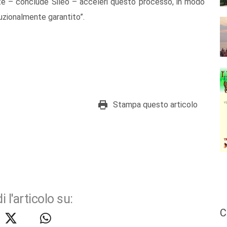
te – conclude Sileo – acceleri questo processo, in modo
ituzionalmente garantito”.
Stampa questo articolo
i l'articolo su:
C