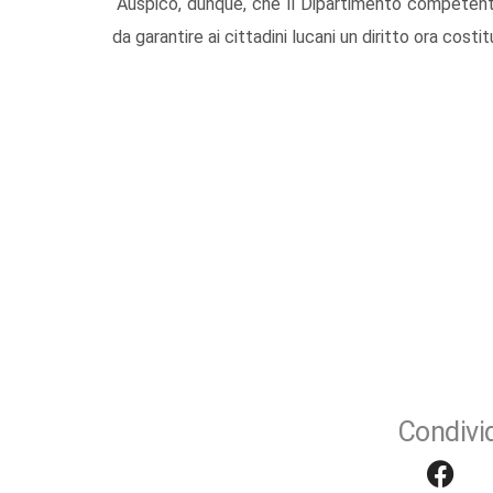
“Auspico, dunque, che il Dipartimento competen
da garantire ai cittadini lucani un diritto ora cost
Condivid