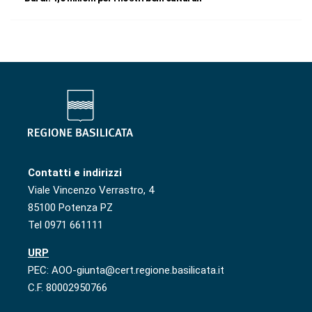
Contatti e indirizzi
Viale Vincenzo Verrastro, 4
85100 Potenza PZ
Tel 0971 661111
URP
PEC: AOO-giunta@cert.regione.basilicata.it
C.F. 80002950766