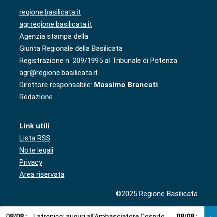
regione.basilicata.it
agr.regione.basilicata.it
Agenzia stampa della
Giunta Regionale della Basilicata
Registrazione n. 209/1995 al Tribunale di Potenza
agr@regione.basilicata.it
Direttore responsabile:
Massimo Brancati
Redazione
Link utili
Lista RSS
Note legali
Privacy
Area riservata
©2025 Regione Basilicata
08
/
08
:
Latronico: auguri all’Ambasciatore Cospito
08
/
08
:
Cosp