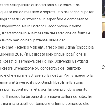
vestire nell’apertura di una sartoria a Potenza – ha
 questo antico mestiere e soprattutto dal sogno di poter
o degli scettici, custodisce un saper fare e competenze
a napoletana. Nella Sartoria Flacco vivono insieme
”, il cartamodello e la maestria del sarto che dà forma e
n lavoro meticoloso, paziente, silenzioso.
o lo chef Federico Valicenti, fresco dell’ultima “chiocciola”
 Espresso 2016 (in Basilicata solo cinque locali) che si
a Rossa” di Terranova del Pollino. Scrivendo Gli Atlanti
C
 creare un’emozione più conoscitiva del territorio
no e che esprime attraverso la ricetta. Poi ha spiegato la
ensiero attraverso il cibo. Grandi filosofi nella storia
erra per raccontare la vita, per far comprendere quanto
vello. Il mondo ha bisogno di una nuova cultura del cibo, ha
osofi, ma anche quelli contemporanei hanno compreso che