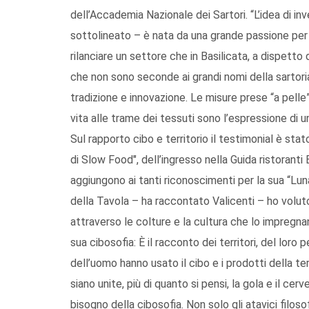
dell’Accademia Nazionale dei Sartori. “L’idea di in
sottolineato – è nata da una grande passione per
rilanciare un settore che in Basilicata, a dispett
che non sono seconde ai grandi nomi della sartori
tradizione e innovazione. Le misure prese “a pelle
vita alle trame dei tessuti sono l’espressione di u
Sul rapporto cibo e territorio il testimonial è stat
di Slow Food", dell’ingresso nella Guida ristoranti
aggiungono ai tanti riconoscimenti per la sua “Lun
della Tavola – ha raccontato Valicenti – ho voluto
attraverso le colture e la cultura che lo impregna
sua cibosofia: È il racconto dei territori, del loro p
dell’uomo hanno usato il cibo e i prodotti della t
siano unite, più di quanto si pensi, la gola e il cer
bisogno della cibosofia. Non solo gli atavici fil