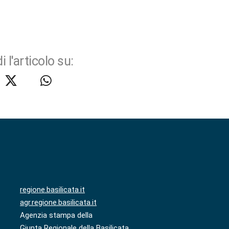
i l'articolo su:
regione.basilicata.it
agr.regione.basilicata.it
Agenzia stampa della
Giunta Regionale della Basilicata