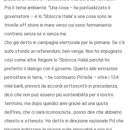
Poi il tema ambiente. "Una cosa – ha puntualizzato il
governatore – é lo 'Sblocca Italia' e una cosa sono le
trivelle off shore in mare verso cui sono fermamente
contrario senza se e senza ma.
L'ho già detto in campagna elettorale per le primarie. Se c'è
sullo sfondo un referendum, ben venga. Non ho impugnato
così come altre Regioni lo 'Sblocca Italia' perché ho
preferito il dialogo con il governo. Quanto alle estrazioni
petrolifere in terra, – ha continuato Pittella – oltre i 154
mila barili, previsti da accordi sottoscritti in precedenza,
dico che non può esserci più sostenibilità per il nostro
territorio, ma dopo quindici anni grazie ad una quota
dell'Ires, che ci sarà riconosciuta , posso dire che abbiamo
chiesto e ottenuto. Ho detto in direzione nazionale Pd che
bisogna indirizzare le risorse sulle rinnovabili e non sul