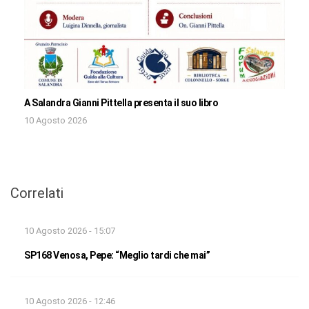
A Salandra Gianni Pittella presenta il suo libro
10 Agosto 2026
Correlati
10 Agosto 2026 - 15:07
SP168 Venosa, Pepe: “Meglio tardi che mai”
10 Agosto 2026 - 12:46