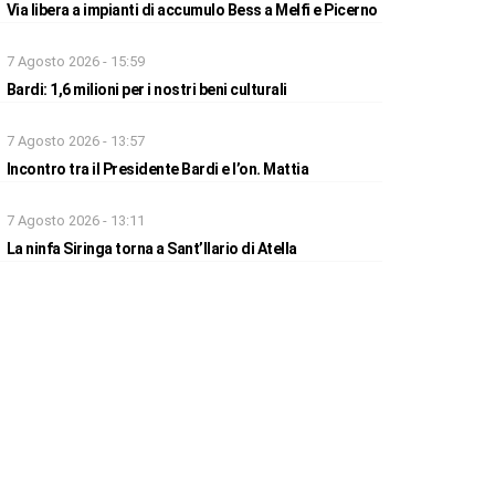
Via libera a impianti di accumulo Bess a Melfi e Picerno
7 Agosto 2026 - 15:59
Bardi: 1,6 milioni per i nostri beni culturali
7 Agosto 2026 - 13:57
Incontro tra il Presidente Bardi e l’on. Mattia
7 Agosto 2026 - 13:11
La ninfa Siringa torna a Sant’Ilario di Atella