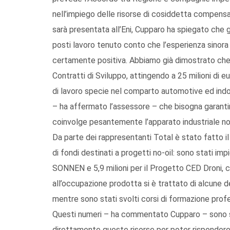
nell’impiego delle risorse di cosiddetta compensa
sarà presentata all’Eni, Cupparo ha spiegato che gl
posti lavoro tenuto conto che l’esperienza sinora
certamente positiva. Abbiamo già dimostrato che u
Contratti di Sviluppo, attingendo a 25 milioni di 
di lavoro specie nel comparto automotive ed indot
– ha affermato l’assessore – che bisogna garantir
coinvolge pesantemente l’apparato industriale no
Da parte dei rappresentanti Total è stato fatto il
di fondi destinati a progetti no-oil: sono stati impi
SONNEN e 5,9 milioni per il Progetto CED Droni, c
all’occupazione prodotta si è trattato di alcune 
mentre sono stati svolti corsi di formazione prof
Questi numeri – ha commentato Cupparo – sono suff
direttamente queste risorse per poter rispondere a