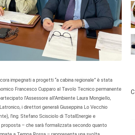
ncora impegnati a progetti “a cabina regionale” è stata
conomico Francesco Cupparo al Tavolo Tecnico permanente
C
 partecipato l’Assessore all’Ambiente Laura Mongiello,
Latronico, i direttori generali Giuseppina Lo Vecchio
e), l’ing. Stefano Scisciolo di TotalEnergie e
 La proposta – che sarà formalizzata secondo quanto
egnate a Tempa Rossa – rappresenta una svolta