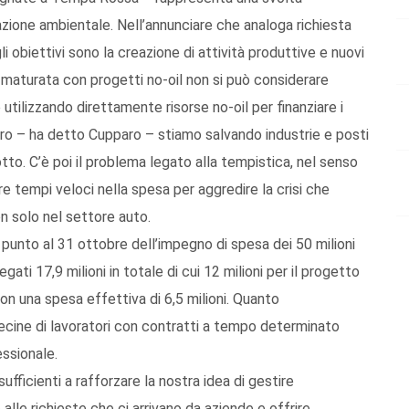
zione ambientale. Nell’annunciare che analoga richiesta
i obiettivi sono la creazione di attività produttive e nuovi
 maturata con progetti no-oil non si può considerare
tilizzando direttamente risorse no-oil per finanziare i
euro – ha detto Cupparo – stiamo salvando industrie e posti
to. C’è poi il problema legato alla tempistica, nel senso
e tempi veloci nella spesa per aggredire la crisi che
n solo nel settore auto.
 punto al 31 ottobre dell’impegno di spesa dei 50 milioni
egati 17,9 milioni in totale di cui 12 milioni per il progetto
on una spesa effettiva di 6,5 milioni. Quanto
decine di lavoratori con contratti a tempo determinato
essionale.
icienti a rafforzare la nostra idea di gestire
lle richieste che ci arrivano da aziende e offrire