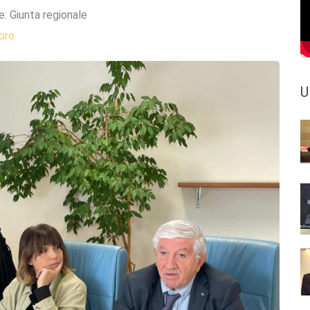
e:
Giunta regionale
oro
U