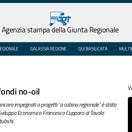
Agenzia stampa della Giunta Regionale
REGIONALE
GALASSIA REGIONE
QUI BASILICATA
MULTI
fondi no-oil
W
 ancora impegnati a progetti "a cabina regionale" è stata
 Sviluppo Economico Francesco Cupparo al Tavolo
tubshi.