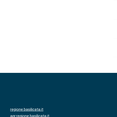
regione.basilicata.it
agr.regione.basilicata.it